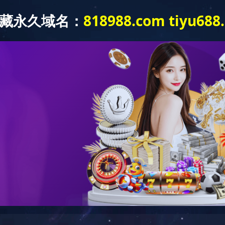
评定为AAA工程半岛平台-半岛(中国
发布日期：2023-07-28
来源：本站
阅读量：175
023年第一批工程半岛平台-半岛(中国)一站式服务平台 AAA